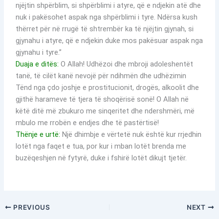
njëjtin shpërblim, si shpërblimi i atyre, që e ndjekin atë dhe
nuk i pakësohet aspak nga shpërblimi i tyre. Ndërsa kush
thërret për në rrugë të shtrembër ka të njëjtin gjynah, si
gjynahu i atyre, që e ndjekin duke mos pakësuar aspak nga
gjynahu i tyre.”
Duaja e ditës:
O Allah! Udhëzoi dhe mbroji adoleshentët
tanë, të cilët kanë nevojë për ndihmën dhe udhëzimin
Tënd nga çdo joshje e prostitucionit, drogës, alkoolit dhe
gjithë harameve të tjera të shoqërisë sonë! O Allah në
këtë ditë më zbukuro me sinqeritet dhe ndershmëri, më
mbulo me rrobën e endjes dhe të pastërtisë!
Thënje e urtë:
Një dhimbje e vërtetë nuk është kur rrjedhin
lotët nga faqet e tua, por kur i mban lotët brenda me
buzëqeshjen në fytyrë, duke i fshirë lotët dikujt tjetër.
PREVIOUS
NEXT