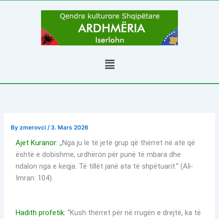
Skip
to
content
Menu
By
zmerovci
/
3. Mars 2026
Ajet Kuranor:
„Nga ju le të jetë grup që thërret në atë që
është e dobishme, urdhëron për punë të mbara dhe
ndalon nga e keqja. Të tillët janë ata të shpëtuarit.“ (Ali-
Imran: 104).
Hadith profetik:
“Kush thërret për në rrugën e drejtë, ka të