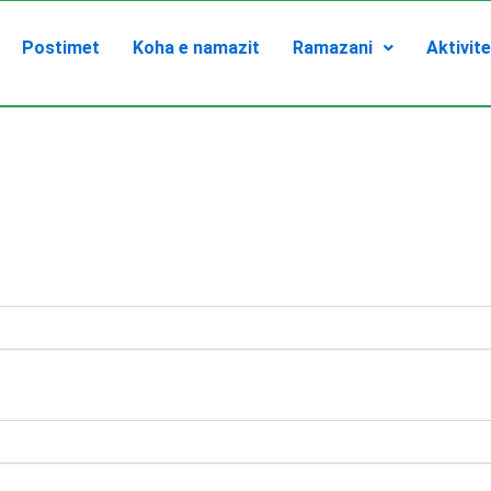
Postimet
Koha e namazit
Ramazani
Aktivit