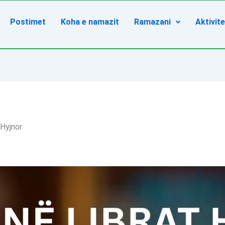
Postimet
Koha e namazit
Ramazani
Aktivit
 Hyjnor