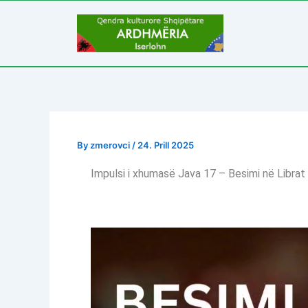
Skip
to
content
By
zmerovci
/
24. Prill 2025
Impulsi i xhumasë Java 17 – Besimi në Librat