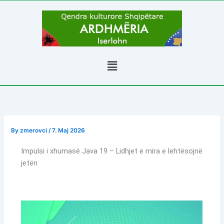
Skip
to
content
Menu
By
zmerovci
/
7. Maj 2026
Impulsi i xhumasë Java 19 – Lidhjet e mira e lehtësojnë
jetën