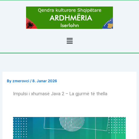
Skip
to
content
Menu
By
zmerovci
/
8. Janar 2026
Impulsi i xhumasë Java 2 – La gjurmë të thella