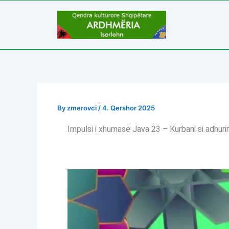
Skip
to
content
By
zmerovci
/
4. Qershor 2025
Impulsi i xhumasë Java 23 – Kurbani si adhur