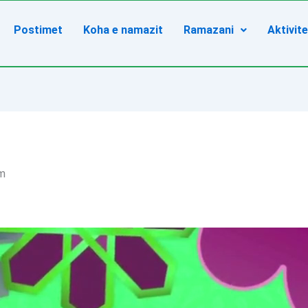
Postimet
Koha e namazit
Ramazani
Aktivit
im