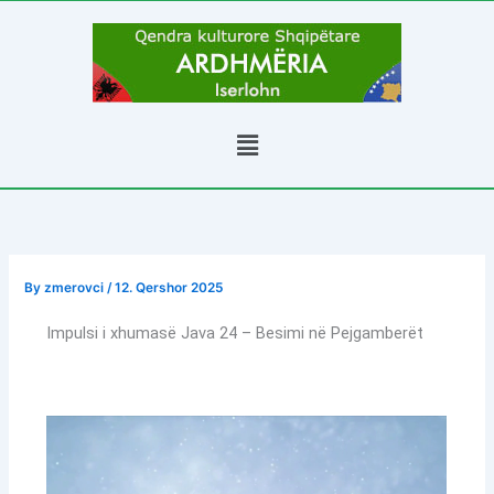
Skip
to
content
Menu
By
zmerovci
/
12. Qershor 2025
Impulsi i xhumasë Java 24 – Besimi në Pejgamberët