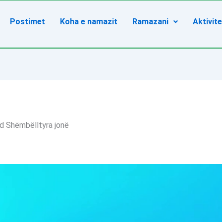
Postimet
Koha e namazit
Ramazani
Aktivit
d Shëmbëlltyra jonë