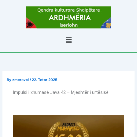
Skip
to
content
Menu
By
zmerovci
/
22. Tetor 2025
Impulsi i xhumasë Java 42 – Mjeshtër i urtësisë