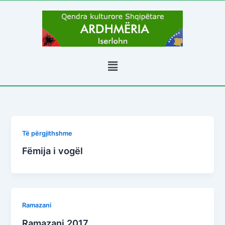
Skip
to
content
Menu
Të përgjithshme
Fëmija i vogël
Ramazani
Ramazani 2017