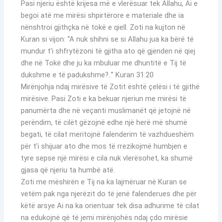
Pasi njeriu është krijesa më e vlerësuar tek Allahu, Ai e
begoi atë me mirësi shpirtërore e materiale dhe ia
nënshtroi gjithçka në tokë e qiell. Zoti na kujton në
Kuran si vijon: “A nuk shihni se si Allahu jua ka bërë të
mundur t’i shfrytëzoni të gjitha ato që gjenden në qiej
dhe në Tokë dhe ju ka mbuluar me dhuntitë e Tij të
dukshme e të padukshme?..” Kuran 31:20
Mirënjohja ndaj mirësive të Zotit është çelësi i të gjithë
mirësive. Pasi Zoti e ka bekuar njeriun me mirësi të
panumërta dhe në veçanti muslimanët që jetojnë në
perëndim, të cilët gëzojnë edhe një herë më shumë
begati, të cilat meritojnë falenderim të vazhdueshëm
për t’i shijuar ato dhe mos të rrezikojmë humbjen e
tyre sepse një mirësi e cila nuk vlerësohet, ka shumë
gjasa që njeriu ta humbë atë.
Zoti me mëshirën e Tij na ka lajmëruar në Kuran se
vetëm pak nga njerëzit do të jenë falenderues dhe për
këtë arsye Ai na ka orientuar tek disa adhurime të cilat
na edukojnë që të jemi mirënjohës ndaj çdo mirësie