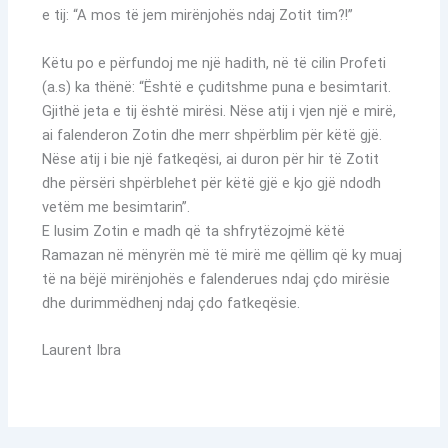
e tij: “A mos të jem mirënjohës ndaj Zotit tim?!”
Këtu po e përfundoj me një hadith, në të cilin Profeti
(a.s) ka thënë: “Është e çuditshme puna e besimtarit.
Gjithë jeta e tij është mirësi. Nëse atij i vjen një e mirë,
ai falenderon Zotin dhe merr shpërblim për këtë gjë.
Nëse atij i bie një fatkeqësi, ai duron për hir të Zotit
dhe përsëri shpërblehet për këtë gjë e kjo gjë ndodh
vetëm me besimtarin”.
E lusim Zotin e madh që ta shfrytëzojmë këtë
Ramazan në mënyrën më të mirë me qëllim që ky muaj
të na bëjë mirënjohës e falenderues ndaj çdo mirësie
dhe durimmëdhenj ndaj çdo fatkeqësie.
Laurent Ibra