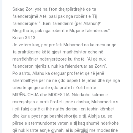
Sakaq Zoti ynë na fton drejtpërdrejtë që ta
falenderojmë Atë, pasi pak nga robërit e Tij
falenderojnë: “…Bëni falënderim (për Allahun)!”
Megjithatë, pak nga robërit e Mi, janë falënderues”.
Kuran 34:13
Jo vetëm kaq, por profeti Muhamed na ka mësuar që
ta praktikojmë këtë gjest madhështor edhe në
marrëdhëniet ndërnjerëzore ku thotë: “Ai që nuk
falenderon njerëzit, nuk ka falenderuar as Zotin”.
Po ashtu, Allahu ka dërguar profetët që të jenë
shëmbëlltyre për ne në çdo aspekt të jetës dhe një nga
cilësitë që gëzonte çdo profet i Zotit ishte
MIRËNJOHJA dhe MODESTIA. Ndërkohë kulmin e
mirënjohjes e arriti Profeti jonë i dashur, Muhamedi a.s
i cili falej gjatë gjithë natës derisa i enjteshin këmbët
dhe kur u pyet nga bashkëshortja e tij, Aishja r.a, se
përse e stërmundonte veten e tij kaq shumë ndërkohë
që nuk kishte asnjë gjynah, ai iu përgjigj me modestinë