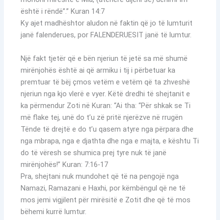
është i rëndë”.” Kuran 14:7
Ky ajet madhështor aludon në faktin që jo të lumturit
janë falenderues, por FALENDERUESIT janë të lumtur.
Një fakt tjetër që e bën njeriun të jetë sa më shumë
mirënjohës është ai që armiku i tij i përbetuar ka
premtuar të bëj çmos vetëm e vetëm që ta zhveshë
njeriun nga kjo vlerë e vyer. Këtë dredhi të shejtanit e
ka përmendur Zoti në Kuran: “Ai tha: “Për shkak se Ti
më flake tej, unë do t’u zë pritë njerëzve në rrugën
Tënde të drejtë e do t’u qasem atyre nga përpara dhe
nga mbrapa, nga e djathta dhe nga e majta, e kështu Ti
do të vëresh se shumica prej tyre nuk të janë
mirënjohës!” Kuran: 7:16-17
Pra, shejtani nuk mundohet që të na pengojë nga
Namazi, Ramazani e Haxhi, por këmbëngul që ne të
mos jemi vigjilent për mirësitë e Zotit dhe që të mos
bëhemi kurrë lumtur.