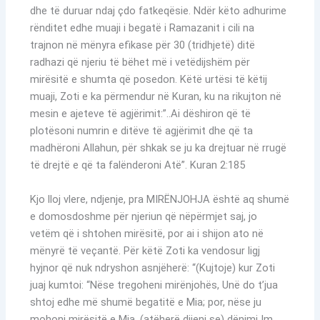
dhe të duruar ndaj çdo fatkeqësie. Ndër këto adhurime
rënditet edhe muaji i begatë i Ramazanit i cili na
trajnon në mënyra efikase për 30 (tridhjetë) ditë
radhazi që njeriu të bëhet më i vetëdijshëm për
mirësitë e shumta që posedon. Këtë urtësi të këtij
muaji, Zoti e ka përmendur në Kuran, ku na rikujton në
mesin e ajeteve të agjërimit:”..Ai dëshiron që të
plotësoni numrin e ditëve të agjërimit dhe që ta
madhëroni Allahun, për shkak se ju ka drejtuar në rrugë
të drejtë e që ta falënderoni Atë”. Kuran 2:185
Kjo lloj vlere, ndjenje, pra MIRËNJOHJA është aq shumë
e domosdoshme për njeriun që nëpërmjet saj, jo
vetëm që i shtohen mirësitë, por ai i shijon ato në
mënyrë të veçantë. Për këtë Zoti ka vendosur ligj
hyjnor që nuk ndryshon asnjëherë: “(Kujtoje) kur Zoti
juaj kumtoi: “Nëse tregoheni mirënjohës, Unë do t’jua
shtoj edhe më shumë begatitë e Mia; por, nëse ju
mohoni mirësitë e Mia, (atëherë dijeni se) dënimi Im