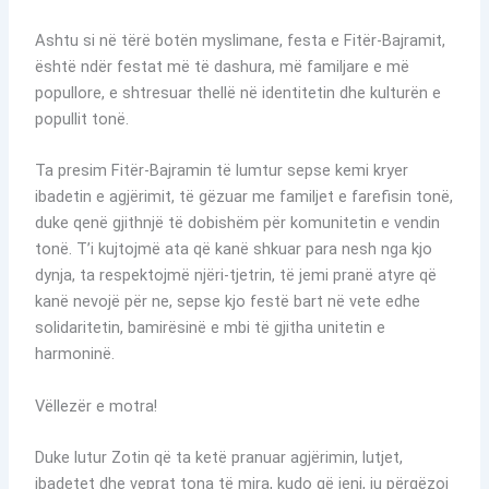
Ashtu si në tërë botën myslimane, festa e Fitër-Bajramit,
është ndër festat më të dashura, më familjare e më
popullore, e shtresuar thellë në identitetin dhe kulturën e
popullit tonë.
Ta presim Fitër-Bajramin të lumtur sepse kemi kryer
ibadetin e agjërimit, të gëzuar me familjet e farefisin tonë,
duke qenë gjithnjë të dobishëm për komunitetin e vendin
tonë. T’i kujtojmë ata që kanë shkuar para nesh nga kjo
dynja, ta respektojmë njëri-tjetrin, të jemi pranë atyre që
kanë nevojë për ne, sepse kjo festë bart në vete edhe
solidaritetin, bamirësinë e mbi të gjitha unitetin e
harmoninë.
Vëllezër e motra!
Duke lutur Zotin që ta ketë pranuar agjërimin, lutjet,
ibadetet dhe veprat tona të mira, kudo që jeni, ju përgëzoj