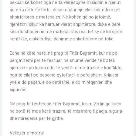
bekuar, kërkohet nga ne ta vlerësojmë misionin e njeriut
që e ka në këtë botë, duke ruajtur një ekuilibër ndërmjet
shpirtërores e materiales. Në kohën që po jetojmë,
njerëzimi sikur ka harruar vlerat shpirtërore, duke e bërë
kështu shoqërinë më materialiste, realitet ky që ka sjellë
konflikte, gjakderdhje, dëbime e shkatërrime në tokë.
Edhe në këtë natë, në prag të Fitër-Bajramit, kur ne po
përgatitemi për të festuar, në shumë vende të botës
njerëzimi po kalon ditë të vështira me trazira e konflikte,
nga të cilat po pësojnë qytetarët e pafajshëm. Krijuesi
ynë e do paqen, e do qetësinë, e do mirëqenien dhe
sigurinë.
Në prag të festës së Fitër-Bajramit, lusim Zotin që kudo
në botë të mos ketë trazira, të mbretërojë paqja, siguria
dhe mirëqenia për të gjithë.
Vëllezër e motra!