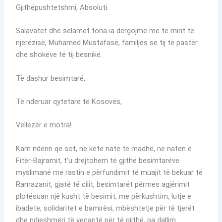
Gjithëpushtetshmi, Absoluti.
Salavatet dhe selamet tona ia dërgojmë më të mirit të
njerëzisë, Muhamed Mustafasë, familjes së tij të pastër
dhe shokëve të tij besnikë.
Të dashur besimtarë,
Të nderuar qytetarë të Kosovës,
Vëllezër e motra!
Kam nderin që sot, në këtë natë të madhe, në natën e
Fitër-Bajramit, t’u drejtohem të gjithë besimtarëve
myslimanë me rastin e përfundimit të muajit të bekuar të
Ramazanit, gjatë të cilit, besimtarët përmes agjërimit
plotësuan një kusht të besimit, me përkushtim, lutje e
ibadete, solidaritet e bamirësi, mbështetje për të tjerët
dhe ndjeshmëri të veçantë për të gjithë, pa dallim.