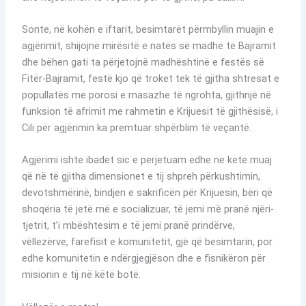
Sonte, në kohën e iftarit, besimtarët përmbyllin muajin e
agjërimit, shijojnë mirësitë e natës së madhe të Bajramit
dhe bëhen gati ta përjetojnë madhështinë e festës së
Fitër-Bajramit, festë kjo që troket tek të gjitha shtresat e
popullatës me porosi e masazhe të ngrohta, gjithnjë në
funksion të afrimit me rahmetin e Krijuesit të gjithësisë, i
Cili për agjërimin ka premtuar shpërblim të veçantë.
Agjërimi ishte ibadet sic e perjetuam edhe ne kete muaj
që në të gjitha dimensionet e tij shpreh përkushtimin,
devotshmërinë, bindjen e sakrificën për Krijuesin, bëri që
shoqëria të jetë më e socializuar, të jemi më pranë njëri-
tjetrit, t’i mbështesim e të jemi pranë prindërve,
vëllezërve, farefisit e komunitetit, gjë që besimtarin, por
edhe komunitetin e ndërgjegjëson dhe e fisnikëron për
misionin e tij në këtë botë.