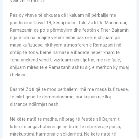
Vëllezër e motra!
Pas dy viteve të shkuara që i kaluam në përballje me
pandeminë Covid-19, kësaj radhe, falë Zotit të Madhëruar,
Ramazanin që po e përmbyllim dhe festën e Fitër-Bajramit
nga e cila na ndajnë vetëm edhe pak orë, e shijuam pa
masa kufizuese, rikthyem atmosferën e Ramazanit në
shtëpitë tona, bëmë namaze e ibadete nëpër xhamitë
tona anekënd vendit, vizituam njëri-tjetrin, me një fjalë,
shijuam mirësitë e Ramazanit ashtu siç e meriton ky muaj
i bekuar.
Dashtë Zoti që të mos përballemi më me masa kufizuese,
të cilat qenë të domosdoshme, por krijuan një lloj
distance ndërmjet nesh.
Në këtë natë të madhe, në prag të festës së Bajramit,
lutemi e angazhohemi që në botë të mbretërojë paqja,
mirëkuptimi, harmonia e solidariteti. Në këtë natë të