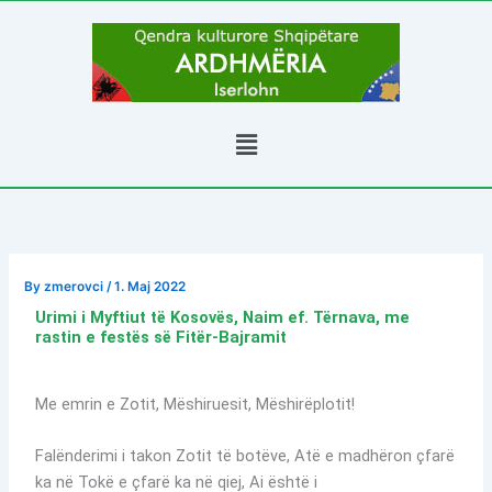
Skip
to
content
Menu
By
zmerovci
/
1. Maj 2022
Urimi i Myftiut të Kosovës, Naim ef. Tërnava, me
rastin e festës së Fitër-Bajramit
Me emrin e Zotit, Mëshiruesit, Mëshirëplotit!
Falënderimi i takon Zotit të botëve, Atë e madhëron çfarë
ka në Tokë e çfarë ka në qiej, Ai është i