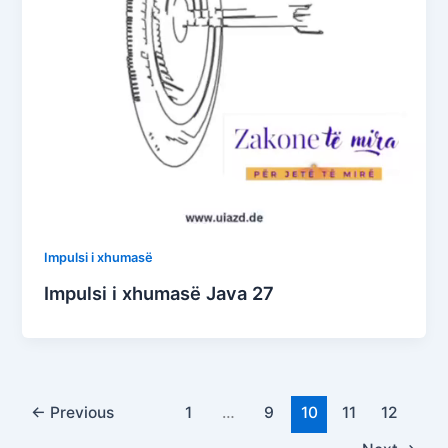
Impulsi i xhumasë
Impulsi i xhumasë Java 27
←
Previous
1
…
9
10
11
12