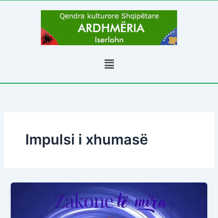
Skip
to
content
Menu
Impulsi i xhumasë