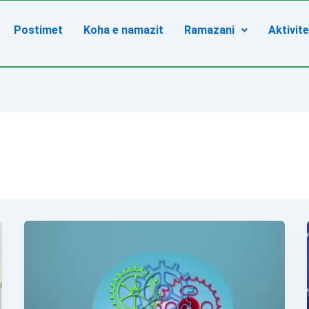
Postimet
Koha e namazit
Ramazani
Aktivit