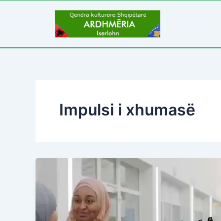
Skip
to
content
Impulsi i xhumasë