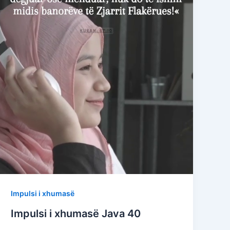
Impulsi i xhumasë
Impulsi i xhumasë Java 40