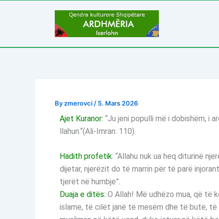
Skip
to
content
By
zmerovci
/
5. Mars 2026
Ajet Kuranor:
“Ju jeni populli më i dobishëm, i a
llahun.“(Ali-Imran: 110).
Hadith profetik
: “Allahu nuk ua heq diturinë n
dijetar, njerëzit do të marrin për të parë injor
tjerët në humbje”.
Duaja e ditës:
O Allah! Më udhëzo mua, që të kër
islame, të cilët janë të mesëm dhe të butë, të 