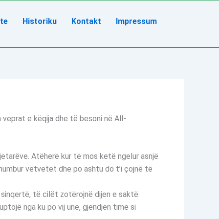
ete
Historiku
Kontakt
Impressum
a veprat e këqija dhe të besoni në All-
ijetarëve. Atëherë kur të mos ketë ngelur asnjë
në humbur vetvetet dhe po ashtu do t’i çojnë të
inqertë, të cilët zotërojnë dijen e saktë
ptojë nga ku po vij unë, gjendjen time si