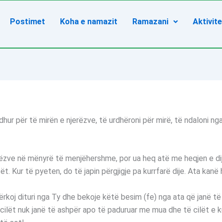
Postimet
Koha e namazit
Ramazani
Aktivit
rdhur për të mirën e njerëzve, të urdhëroni për mirë, të ndaloni ng
jerëzve në mënyrë të menjëhershme, por ua heq atë me heqjen e d
antët. Kur të pyeten, do të japin përgjigje pa kurrfarë dije. Ata ka
koj dituri nga Ty dhe bekoje këtë besim (fe) nga ata që janë të s
cilët nuk janë të ashpër apo të paduruar me mua dhe të cilët e ku