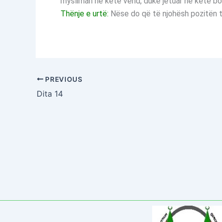
mysliman në këtë vend, duke jetuar në këtë bo
Thënje e urtë:
Nëse do që të njohësh pozitën t
PREVIOUS
Dita 14