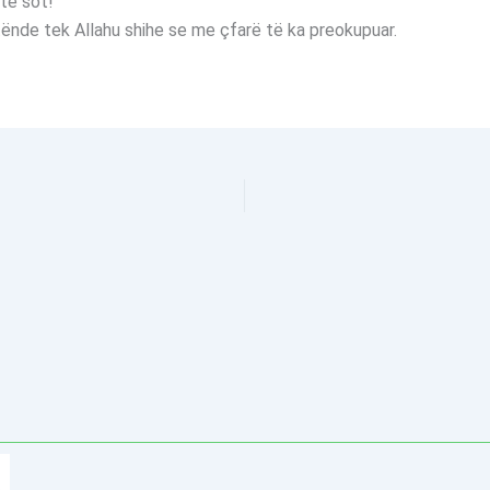
të sot!
ënde tek Allahu shihe se me çfarë të ka preokupuar.